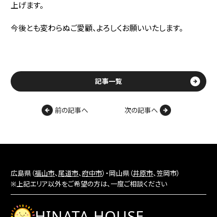
上げます。
今後とも変わらぬご愛顧、よろしくお願いいたします。
記事一覧
前の記事へ
次の記事へ
広島県（
福山市
、
尾道市
、
府中市
）・岡山県（
井原市
、笠岡市）
※上記エリア以外をご希望の方は、一度ご相談ください
HINATA HOUSE