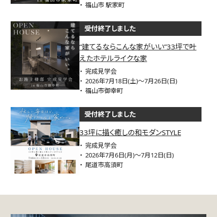
福山市 駅家町
受付終了しました
“建てるならこんな家がいい”33坪で叶
えたホテルライクな家
完成見学会
2026年7月18日(土)～7月26日(日)
福山市御幸町
受付終了しました
33坪に描く癒しの和モダンSTYLE
完成見学会
2026年7月6日(月)～7月12日(日)
尾道市高須町