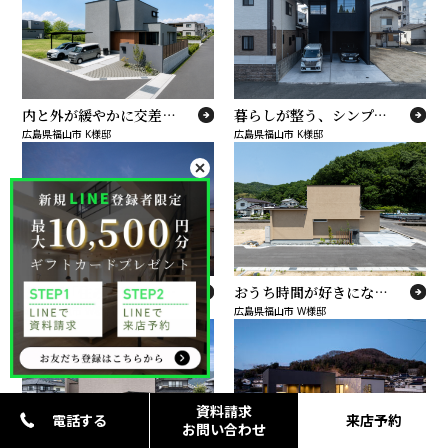
内と外が緩やかに交差する、プライベートテラスのある家。
暮らしが整う、シンプルモダンな住まい
広島県福山市 K様邸
広島県福山市 K様邸
想わず「住みたい！」と言いたくなる、29坪の平屋の家
おうち時間が好きになる、近代的な和モダンの家
岡山県井原市 W様邸
広島県福山市 W様邸
資料請求
電話する
来店予約
お問い合わせ