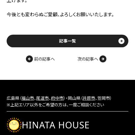
上げます。
今後とも変わらぬご愛顧、よろしくお願いいたします。
記事一覧
前の記事へ
次の記事へ
広島県（
福山市
、
尾道市
、
府中市
）・岡山県（
井原市
、笠岡市）
※上記エリア以外をご希望の方は、一度ご相談ください
HINATA HOUSE