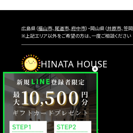
広島県（
福山市
、
尾道市
、
府中市
）・岡山県（
井原市
、笠岡
※上記エリア以外をご希望の方は、一度ご相談ください
HINATA HOUSE
株式会社 岡本工務店
〒720-0002
広島県福山市御幸町下岩成273-1
TEL.
0120-81-0365
営業時間
9:30〜18:00
定休日
水曜日・年末年始/GW/お盆