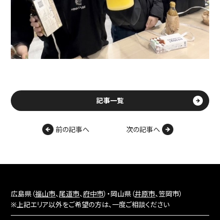
記事一覧
前の記事へ
次の記事へ
広島県（
福山市
、
尾道市
、
府中市
）・岡山県（
井原市
、笠岡市）
※上記エリア以外をご希望の方は、一度ご相談ください