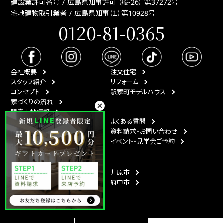
建設業許可番号
広島県知事許可 （般-26） 第37272号
宅地建物取引業者
広島県知事（１）第10928号
0120-81-0365
会社概要
注文住宅
スタッフ紹介
リフォーム
コンセプト
駅家町モデルハウス
家づくりの流れ
限定土地情報
最新情報
よくある質問
イベント情報
資料請求・お問い合わせ
スタッフブログ
イベント・見学会ご予約
月刊ひなたハウス
エリア
福山市
井原市
尾道市
府中市